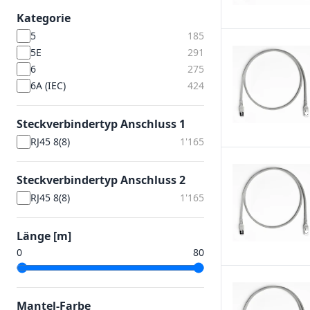
Kategorie
5
185
5E
291
6
275
6A (IEC)
424
Steckverbindertyp Anschluss 1
RJ45 8(8)
1'165
Steckverbindertyp Anschluss 2
RJ45 8(8)
1'165
Länge [m]
Mantel-Farbe