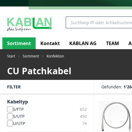
Sortiment
Kontakt
KABLAN AG
TEAM
A
Start
Sortiment
Konfektion
CU Patchkabel
FILTER
Gefunden:
1'26
Kabeltyp
S/FTP
652
S/UTP
450
U/UTP
74