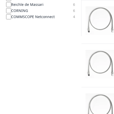
Reichle de Massari
6
CORNING
6
COMMSCOPE Netconnect
4