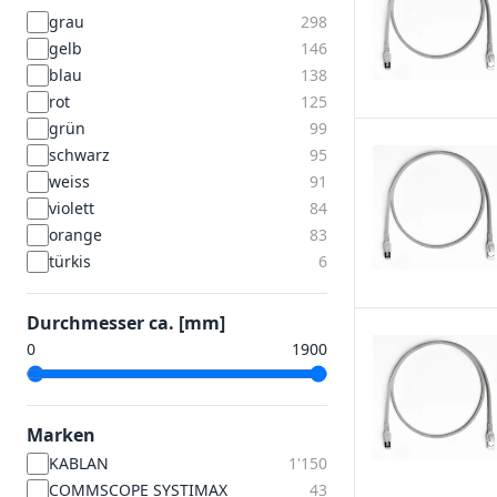
grau
298
gelb
146
blau
138
rot
125
grün
99
schwarz
95
weiss
91
violett
84
orange
83
türkis
6
Durchmesser ca. [mm]
Marken
KABLAN
1'150
COMMSCOPE SYSTIMAX
43