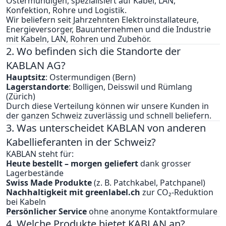
Ostermundigen, spezialisiert auf Kabel, LAN,
Konfektion, Rohre und Logistik.
Wir beliefern seit Jahrzehnten Elektroinstallateure,
Energieversorger, Bauunternehmen und die Industrie
mit Kabeln, LAN, Rohren und Zubehör.
2. Wo befinden sich die Standorte der
KABLAN AG?
Hauptsitz
: Ostermundigen (Bern)
Lagerstandorte
: Bolligen, Deisswil und Rümlang
(Zürich)
Durch diese Verteilung können wir unsere Kunden in
der ganzen Schweiz zuverlässig und schnell beliefern.
3. Was unterscheidet KABLAN von anderen
Kabellieferanten in der Schweiz?
KABLAN steht für:
Heute bestellt – morgen geliefert
dank grosser
Lagerbestände
Swiss Made Produkte
(z. B. Patchkabel, Patchpanel)
Nachhaltigkeit mit greenlabel.ch
zur CO₂-Reduktion
bei Kabeln
Persönlicher Service
ohne anonyme Kontaktformulare
4. Welche Produkte bietet KABLAN an?