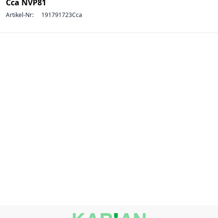
Cca NVP81
Artikel-Nr:
191791723Cca