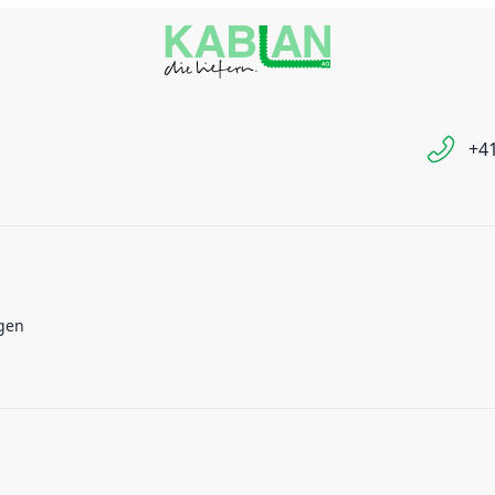
+41
gen