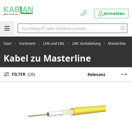
Anmelden
Start
Sortiment
LAN und LWL
LWL Verkabelung
Masterline
Kabel zu Masterline
FILTER
(26)