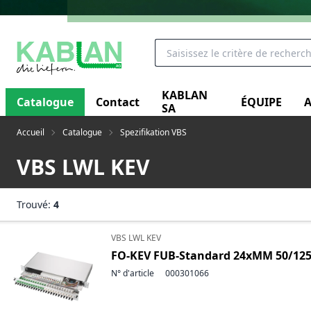
KABLAN
Catalogue
Contact
ÉQUIPE
A
SA
Accueil
Catalogue
Spezifikation VBS
VBS LWL KEV
Trouvé:
4
VBS LWL KEV
FO-KEV FUB-Standard 24xMM 50/125
N° d'article
000301066