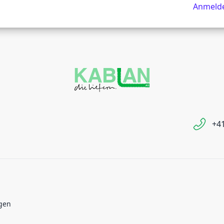
Anmeld
+41
gen