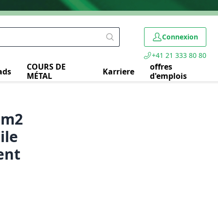
Connexion
+41 21 333 80 80
COURS DE
offres
ads
Karriere
MÉTAL
d'emplois
mm2
ile
ent