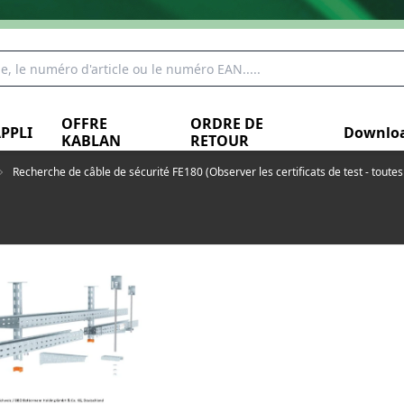
OFFRE
ORDRE DE
PPLI
Downlo
KABLAN
RETOUR
Recherche de câble de sécurité FE180 (Observer les certificats de test - toute