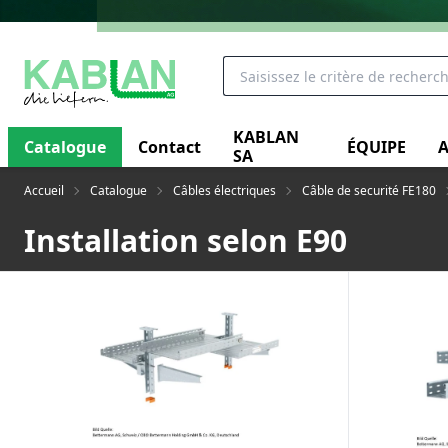
KABLAN
Catalogue
Contact
ÉQUIPE
A
SA
Accueil
Catalogue
Câbles électriques
Câble de securité FE180
Installation selon E90