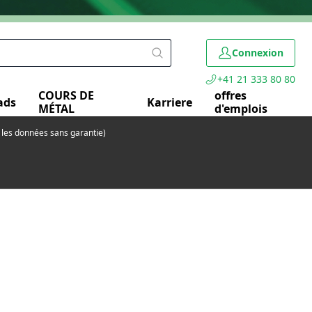
Connexion
+41 21 333 80 80
COURS DE
offres
ads
Karriere
MÉTAL
d'emplois
s les données sans garantie)