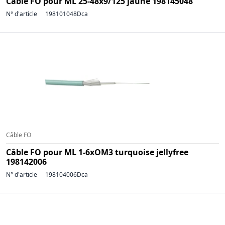
Câble FO pour ML 25-48x9/125 jaune 198145048
N° d'article
198101048Dca
Câble FO
Câble FO pour ML 1-6xOM3 turquoise jellyfree
198142006
N° d'article
198104006Dca